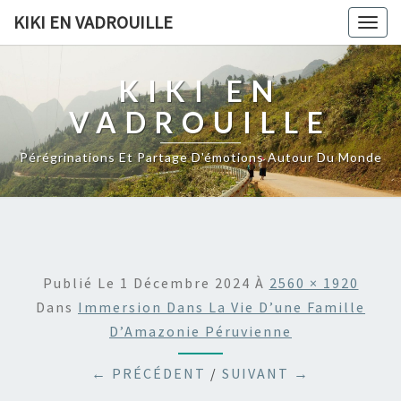
KIKI EN VADROUILLE
Togg
navig
KIKI EN
VADROUILLE
Pérégrinations Et Partage D'émotions Autour Du Monde
Publié Le
1 Décembre 2024
À
2560 × 1920
Dans
Immersion Dans La Vie D’une Famille
D’Amazonie Péruvienne
← PRÉCÉDENT
/
SUIVANT →