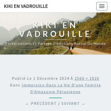
KIKI EN VADROUILLE
Togg
navig
KIKI EN
VADROUILLE
Pérégrinations Et Partage D'émotions Autour Du Monde
Publié Le
1 Décembre 2024
À
2560 × 1920
Dans
Immersion Dans La Vie D’une Famille
D’Amazonie Péruvienne
← PRÉCÉDENT
/
SUIVANT →