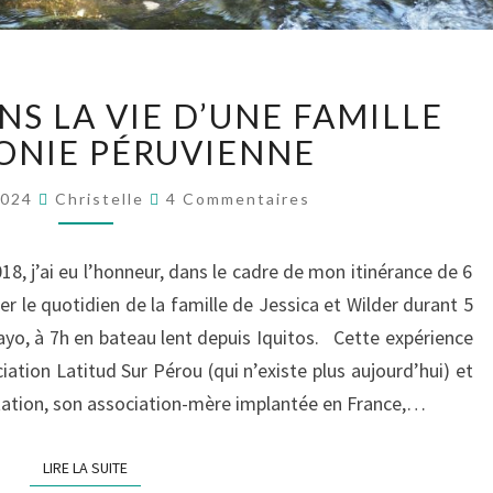
IMMERSION
S LA VIE D’UNE FAMILLE
DANS
LA
ONIE PÉRUVIENNE
VIE
Commentaires
D’UNE
2024
Christelle
4 Commentaires
FAMILLE
D’AMAZONIE
, j’ai eu l’honneur, dans le cadre de mon itinérance de 6
PÉRUVIENNE
 le quotidien de la famille de Jessica et Wilder durant 5
uayo, à 7h en bateau lent depuis Iquitos. Cette expérience
iation Latitud Sur Pérou (qui n’existe plus aujourd’hui) et
ation, son association-mère implantée en France,…
LIRE LA SUITE
LIRE LA SUITE