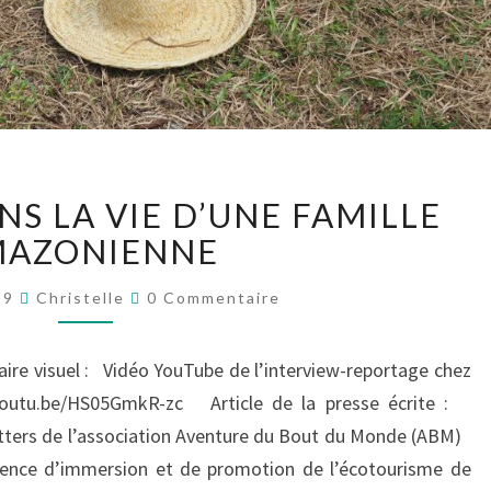
IMMERSION
S LA VIE D’UNE FAMILLE
DANS
LA
MAZONIENNE
VIE
Commentaires
D’UNE
19
Christelle
0 Commentaire
FAMILLE
AMAZONIENNE
e visuel : Vidéo YouTube de l’interview-reportage chez
//youtu.be/HS05GmkR-zc Article de la presse écrite :
ters de l’association Aventure du Bout du Monde (ABM)
ence d’immersion et de promotion de l’écotourisme de