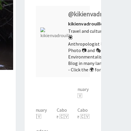
@kikienvadrouille
kikienvadrouille
Travel and culture lover
💟
Anthropologist learner
Photo 📷 and 🎭 addict
Environmentalist 🌱
Blog in many languages
- Click the 🌍 for yours