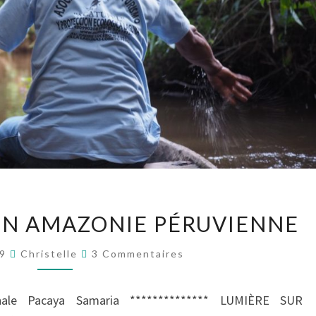
ECO-
EN AMAZONIE PÉRUVIENNE
TOURISME
EN
Commentaires
19
Christelle
3 Commentaires
AMAZONIE
PÉRUVIENNE
nale Pacaya Samaria ************** LUMIÈRE SUR