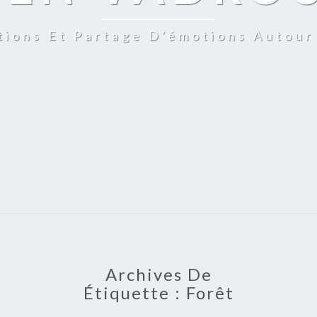
tions Et Partage D'émotions Autou
Archives De
Étiquette :
Forêt