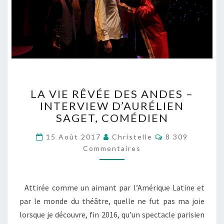
LA
LA VIE RÊVÉE DES ANDES –
VIE
INTERVIEW D’AURÉLIEN
RÊVÉE
SAGET, COMÉDIEN
DES
ANDES
Commentaires
15 Août 2017
Christelle
8 309
–
Commentaires
INTERVIEW
D’AURÉLIEN
SAGET,
COMÉDIEN
Attirée comme un aimant par l’Amérique Latine et
par le monde du théâtre, quelle ne fut pas ma joie
lorsque je découvre, fin 2016, qu’un spectacle parisien