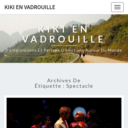
KIKI EN VADROUILLE
Togg
navig
KIKI EN
VADROUILLE
Pérégrinations Et Partage D'émotions Autour Du Monde
Archives De
Étiquette :
Spectacle