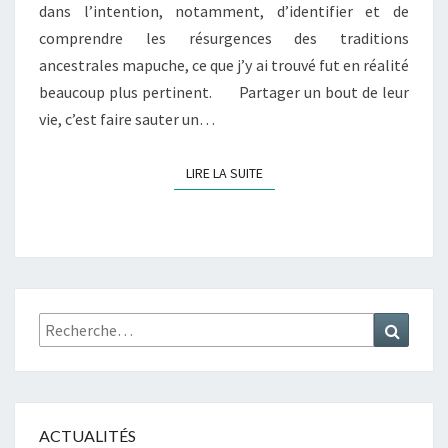
A
dans l’intention, notamment, d’identifier et de
P
comprendre les résurgences des traditions
U
ancestrales mapuche, ce que j’y ai trouvé fut en réalité
C
beaucoup plus pertinent. Partager un bout de leur
H
E
vie, c’est faire sauter un…
A
U
LIRE LA SUITE
LIRE LA SUITE
J
O
U
R
D
’
H
Rechercher :
Recher
U
I
ACTUALITÉS