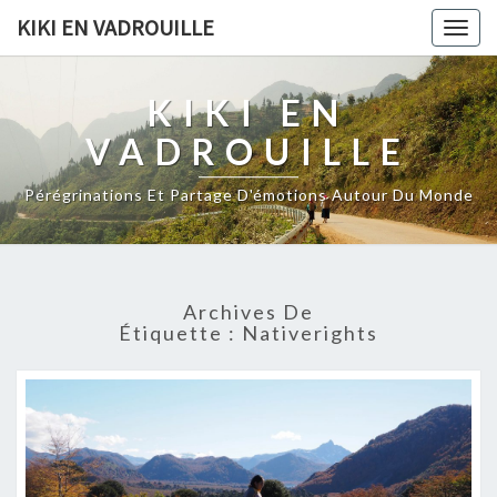
KIKI EN VADROUILLE
Togg
navig
KIKI EN
VADROUILLE
Pérégrinations Et Partage D'émotions Autour Du Monde
Archives De
Étiquette :
Nativerights