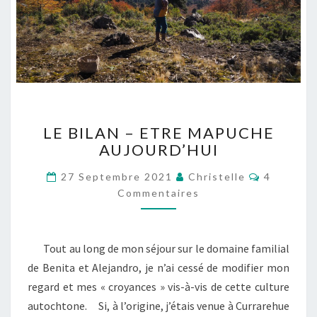
L
LE BILAN – ETRE MAPUCHE
E
AUJOURD’HUI
B
I
C
27 Septembre 2021
Christelle
4
L
O
Commentaires
A
M
M
N
E
–
N
T
E
Tout au long de mon séjour sur le domaine familial
A
T
I
de Benita et Alejandro, je n’ai cessé de modifier mon
R
R
E
regard et mes « croyances » vis-à-vis de cette culture
E
S
M
autochtone. Si, à l’origine, j’étais venue à Currarehue