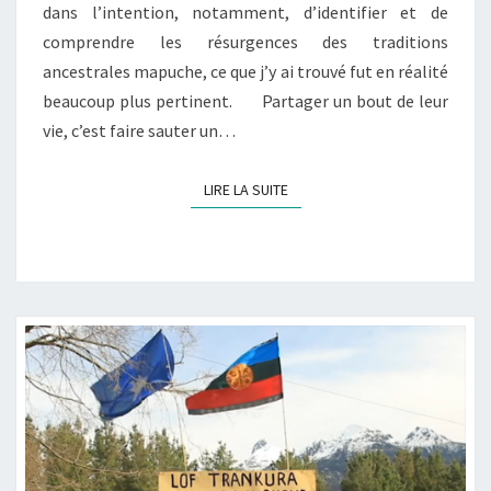
A
dans l’intention, notamment, d’identifier et de
P
comprendre les résurgences des traditions
U
ancestrales mapuche, ce que j’y ai trouvé fut en réalité
C
beaucoup plus pertinent. Partager un bout de leur
H
E
vie, c’est faire sauter un…
A
U
LIRE LA SUITE
LIRE LA SUITE
J
O
U
R
D
’
H
U
I