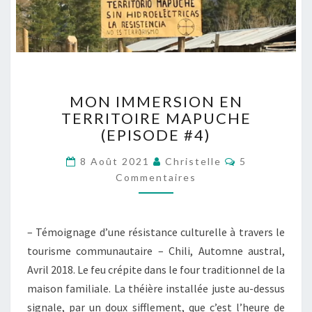
M
MON IMMERSION EN
O
TERRITOIRE MAPUCHE
N
(EPISODE #4)
I
M
C
8 Août 2021
Christelle
5
M
O
Commentaires
E
M
M
R
E
S
N
T
I
– Témoignage d’une résistance culturelle à travers le
A
O
I
tourisme communautaire – Chili, Automne austral,
R
N
E
Avril 2018. Le feu crépite dans le four traditionnel de la
E
S
N
maison familiale. La théière installée juste au-dessus
T
signale, par un doux sifflement, que c’est l’heure de