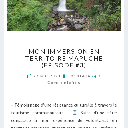
O
D
E
#
4
)
M
MON IMMERSION EN
O
TERRITOIRE MAPUCHE
N
(EPISODE #3)
I
M
C
23 Mai 2021
Christelle
3
M
O
Commentaires
E
M
M
R
E
S
N
T
I
– Témoignage d’une résistance culturelle à travers le
A
O
I
tourisme communautaire –
Suite d’une série
R
N
E
consacrée à mon expérience de volontariat en
E
S
N
territoire mapuche, durant mon voyage en Amérique