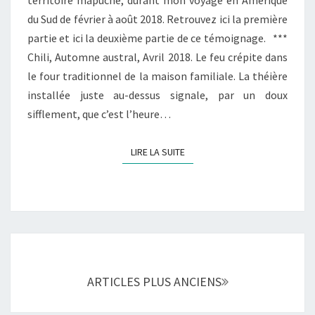
T
du Sud de février à août 2018. Retrouvez ici la première
E
partie et ici la deuxième partie de ce témoignage. ***
R
Chili, Automne austral, Avril 2018. Le feu crépite dans
R
I
le four traditionnel de la maison familiale. La théière
T
installée juste au-dessus signale, par un doux
O
sifflement, que c’est l’heure…
I
R
LIRE LA SUITE
E
LIRE LA SUITE
M
A
P
U
C
H
Navigation
E
au
(
ARTICLES PLUS ANCIENS
sein
E
des
P