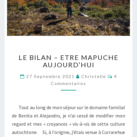
L
LE BILAN – ETRE MAPUCHE
E
AUJOURD’HUI
B
I
C
27 Septembre 2021
Christelle
4
L
O
Commentaires
A
M
M
N
E
–
N
T
E
Tout au long de mon séjour sur le domaine familial
A
T
I
de Benita et Alejandro, je n’ai cessé de modifier mon
R
R
E
regard et mes « croyances » vis-à-vis de cette culture
E
S
M
autochtone. Si, à l’origine, j’étais venue à Currarehue