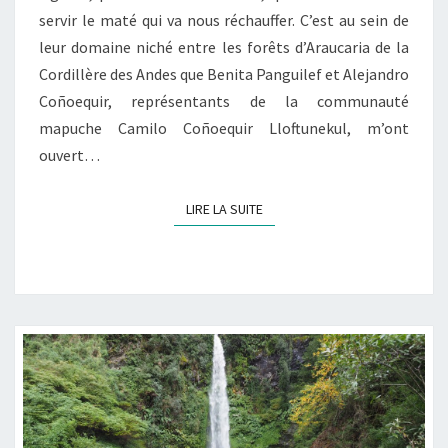
E
servir le maté qui va nous réchauffer. C’est au sein de
R
leur domaine niché entre les forêts d’Araucaria de la
R
I
Cordillère des Andes que Benita Panguilef et Alejandro
T
Coñoequir, représentants de la communauté
O
mapuche Camilo Coñoequir Lloftunekul, m’ont
I
ouvert…
R
E
M
LIRE LA SUITE
LIRE LA SUITE
A
P
U
C
H
E
(
E
P
I
S