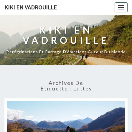
KIKI EN VADROUILLE
Togg
navig
KIKI EN
VADROUILLE
Pérégrinations Et Partage D'émotions Autour Du Monde
Archives De
Étiquette :
Luttes