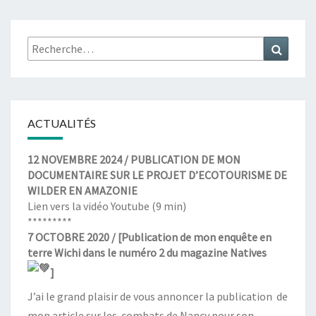
articles
I
S
O
Rechercher :
Recher
D
E
#
3
)
ACTUALITÉS
12 NOVEMBRE 2024 / PUBLICATION DE MON
DOCUMENTAIRE SUR LE PROJET D’ECOTOURISME DE
WILDER EN AMAZONIE
Lien vers la
vidéo Youtube
(9 min)
*********
7 OCTOBRE 2020 / [Publication de mon enquête en
terre Wichi dans le numéro 2 du magazine Natives
]
J’ai le grand plaisir de vous annoncer la publication de
mon article sur les combats de Nancy pour son