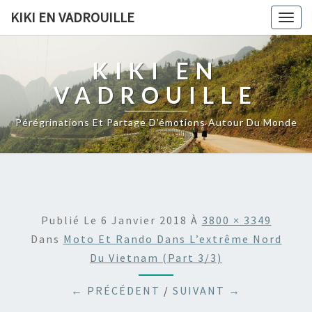
KIKI EN VADROUILLE
Togg
navig
KIKI EN
VADROUILLE
Pérégrinations Et Partage D'émotions Autour Du Monde
Publié Le
6 Janvier 2018
À
3800 × 3349
Dans
Moto Et Rando Dans L’extrême Nord
Du Vietnam (part 3/3)
← PRÉCÉDENT
/
SUIVANT →